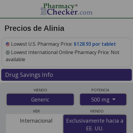
Precios de Alinia
Lowest U.S. Pharmacy Price:
$128.93 por tablet
Lowest International Online Pharmacy Price:
Not
available
Drug Savings Info
Alinia 500 mg discount prices at U.S. pharmacies start
VIENDO
POTENCIA
at
$128.93 por tablet
for 30 tablets. You save 5% off
500 mg
Generic
the average U.S. pharmacy retail price of $135.91 per
tablet for 30 tablets
. Enter your ZIP Code to compare
VER
VIENDO
discount alinia coupon prices in your area.
Internacional
Exclusivamente hacia a
Exclusivamente hacia a
EE. UU.
EE. UU.