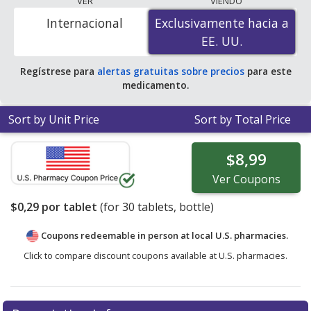
VER
VIENDO
ZIP Code to compare discount generic Wellbutrin
Internacional
Exclusivamente hacia a
Exclusivamente hacia a
(bupropion) coupon prices in your area.
EE. UU.
EE. UU.
Regístrese para
alertas gratuitas sobre precios
para este
medicamento.
Sort by Unit Price
Sort by Total Price
$8,99
Ver
Coupons
$0,29
por tablet
(for
30
tablets, bottle)
Coupons redeemable in person at local U.S. pharmacies.
Click to compare discount coupons available at U.S. pharmacies.