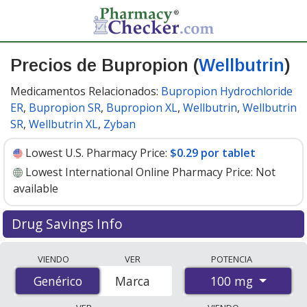
Precios de Bupropion (
Wellbutrin
)
Medicamentos Relacionados:
Bupropion Hydrochloride
ER
,
Bupropion SR
,
Bupropion XL
,
Wellbutrin
,
Wellbutrin
SR
,
Wellbutrin XL
,
Zyban
Lowest U.S. Pharmacy Price:
$0.29 por tablet
Lowest International Online Pharmacy Price:
Not
available
Drug Savings Info
Generic wellbutrin (bupropion) 100 mg discount prices
VIENDO
VER
POTENCIA
at U.S. pharmacies start at
$0.29 por tablet
for 30
100 mg
Genérico
Genérico
Marca
tablets. You save 54% off the average U.S. pharmacy
retail price of $0.63 per tablet for 30 tablets
. Enter your