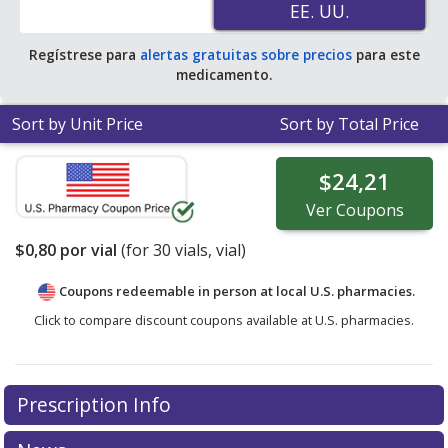
EE. UU.
EE. UU.
Regístrese para
alertas gratuitas sobre precios
para este
medicamento.
Sort by Unit Price
Sort by Total Price
$24,21
Ver
Coupons
$0,80
por vial
(for
30
vials, vial)
Coupons redeemable in person at local U.S. pharmacies.
Click to compare discount coupons available at U.S. pharmacies.
Prescription Info