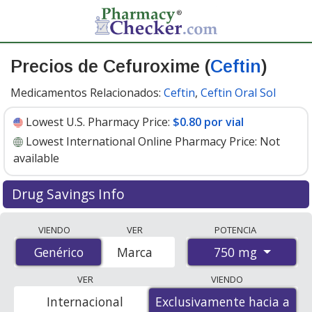
Precios de Cefuroxime (
Ceftin
)
Medicamentos Relacionados:
Ceftin
,
Ceftin Oral Sol
Lowest U.S. Pharmacy Price:
$0.80 por vial
Lowest International Online Pharmacy Price:
Not
available
Drug Savings Info
Generic ceftin (cefuroxime) 750 mg discount prices at
VIENDO
VER
POTENCIA
U.S. pharmacies start at
$0.80 por vial
for 30 vials. You
750 mg
Genérico
Genérico
Marca
save 56% off the average U.S. pharmacy retail price of
$1.83 per vial for 30 vials
. Enter your ZIP Code to
VER
VIENDO
compare discount generic Ceftin (cefuroxime) coupon
Internacional
Exclusivamente hacia a
Exclusivamente hacia a
prices in your area.