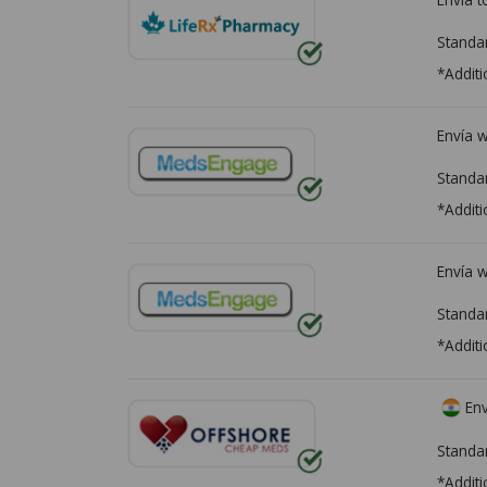
Standa
*Additi
Envía 
Standa
*Additi
Envía 
Standa
*Additi
Env
Standa
*Additi