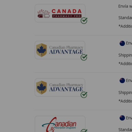
Envía 
Standa
*Additi
Env
Shippin
*Additi
Env
Shippin
*Additi
Env
Standa