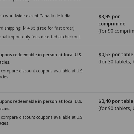
ía worldwide except Canada de
India
$3,95
por
comprimido
rd shipping:
$14,95
(Free for first order)
(for 90 comprim
onal import duty fees detected at checkout.
$0,53
por table
upons redeemable in person at local U.S.
(for
30
tablets, 
cies.
o compare discount coupons available at U.S.
cies.
$0,40
por table
upons redeemable in person at local U.S.
(for
90
tablets, 
cies.
o compare discount coupons available at U.S.
cies.