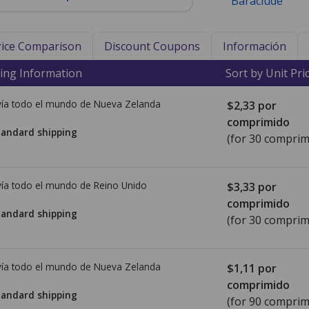
Baraclude
Price Comparison
Discount Coupons
Información
ing Information
Sort by Unit Pri
ía todo el mundo de
Nueva Zelanda
$2,33
por
comprimido
tandard shipping
(for 30 comprim
ía todo el mundo de
Reino Unido
$3,33
por
comprimido
tandard shipping
(for 30 comprim
ía todo el mundo de
Nueva Zelanda
$1,11
por
comprimido
tandard shipping
(for 90 comprim