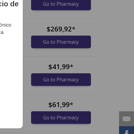
cio de
Go to Pharmacy
ónico
$269,92
*
a.
idos)
Go to Pharmacy
$41,99
*
idos)
Go to Pharmacy
$61,99
*
idos)
Go to Pharmacy