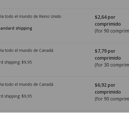
ía todo el mundo de
Reino Unido
$2,64
por
comprimido
tandard shipping
(for 90 comprim
ía todo el mundo de
Canadá
$7,79
por
comprimido
rd shipping:
$9,95
(for 30 comprim
ía todo el mundo de
Canadá
$6,92
por
comprimido
rd shipping:
$9,95
(for 90 comprim
ía todo el mundo de
Canadá
$8,60
por tabs 
(for 30 tabs tab