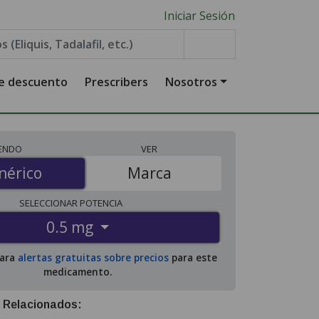
Iniciar Sesión
de descuento
Prescribers
Nosotros
IENDO
VER
érico
nérico
Marca
SELECCIONAR
POTENCIA
0.5 mg
para
alertas gratuitas sobre precios
para este
medicamento.
 Relacionados: