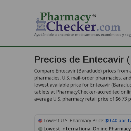
Ayudándole a encontrar medicamentos económicos y se
Precios de Entecavir
(
Compare Entecavir (Baraclude) prices from a
pharmacies, U.S. mail-order pharmacies, a
lowest available price for Entecavir (Baraclu
tablets at PharmacyChecker-accredited onli
average U.S. pharmacy retail price of $6.73 p
Lowest U.S. Pharmacy Price:
$0.40 por t
Lowest International Online Pharmacy 