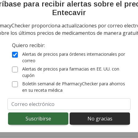
tandard shipping
íbase para recibir alertas sobre el pre
onal import duty fees detected at checkout.
Entecavir
macyChecker proporciona actualizaciones por correo electr
ía todo el mundo de
Nueva Zelanda
$3,00
por
obre los últimos precios de medicamentos de manera gratuit
comprimido
tandard shipping
(for 90 comprim
Quiero recibir:
onal import duty fees detected at checkout.
Alertas de precios para órdenes internacionales por
correo
ía todo el mundo de
Nueva Zelanda
$1,40
por
Alertas de precios para farmacias en EE. UU. con
comprimido
cupón
g costs vary by destination.
(for 30 comprim
Boletín semanal de PharmacyChecker para ahorros
onal import duty fees detected at checkout.
en su receta médica
ía todo el mundo de
Nueva Zelanda
$0,69
por
comprimido
g costs vary by destination.
(for 90 comprim
onal import duty fees detected at checkout.