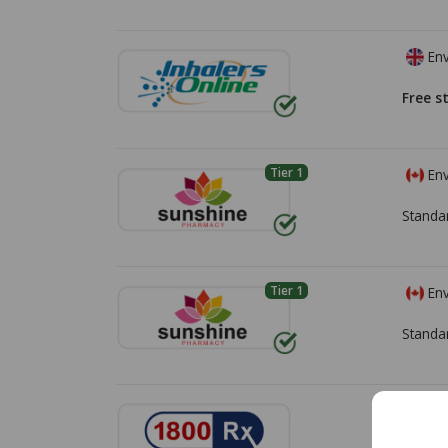
Env
Free s
Tier 1
Env
Standa
Tier 1
Env
Standa
Env