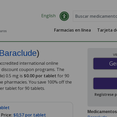
English
Farmacias en línea
Tarjeta 
guros
Baraclude
)
V
Gen
Ge
ccredited international online
nd discount coupon programs. The
de) 0.5 mg is
$0.00 por tablet
for 90
ne pharmacies. You save 100% off the
er tablet for 90 tablets
.
Regístrese 
ablet
Medicamentos
Price:
$0,57 por tablet