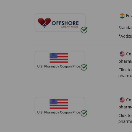
Env
Standa
*Additi
Co
pharma
Click t
pharma
Co
pharma
Click t
pharma