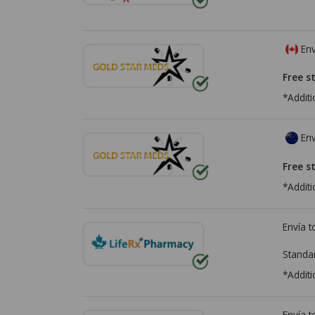
Env
Free s
*Additi
Env
Free s
*Additi
Envía 
Standa
*Additi
Envía 