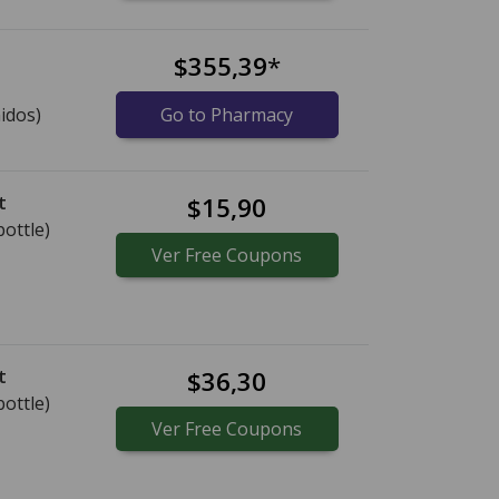
$355,39
*
idos)
Go to Pharmacy
t
$15,90
bottle)
Ver
Free
Coupons
t
$36,30
bottle)
Ver
Free
Coupons