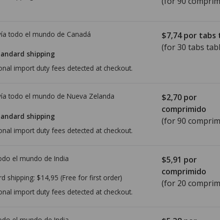
(for 90 comprim
ía todo el mundo de
Canadá
$7,74
por tabs 
(for 30 tabs tab
tandard shipping
onal import duty fees detected at checkout.
ía todo el mundo de
Nueva Zelanda
$2,70
por
comprimido
tandard shipping
(for 90 comprim
onal import duty fees detected at checkout.
todo el mundo de
India
$5,91
por
comprimido
rd shipping:
$14,95
(Free for first order)
(for 20 comprim
onal import duty fees detected at checkout.
todo el mundo de
India