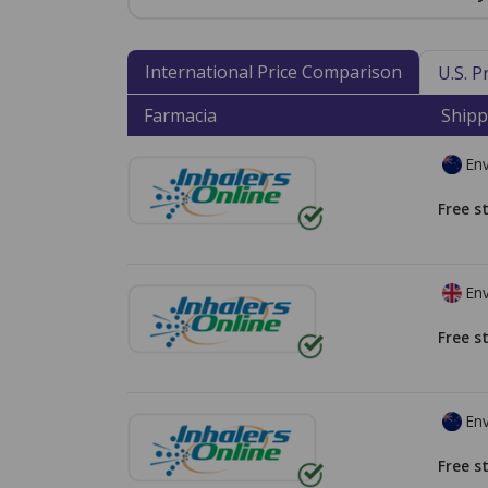
International Price Comparison
U.S. 
Farmacia
Shipp
Env
Free s
Env
Free s
Env
Free s