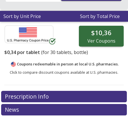
Sort by Unit Price
Sort by Total Price
$10,36
Ver
Coupons
$0,34
por tablet
(for
30
tablets, bottle)
Coupons redeemable in person at local U.S. pharmacies.
Click to compare discount coupons available at U.S. pharmacies.
Prescription Info
News