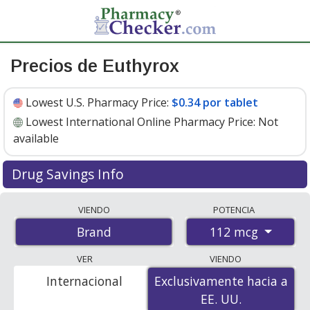
Precios de Euthyrox
Lowest U.S. Pharmacy Price:
$0.34 por tablet
Lowest International Online Pharmacy Price:
Not
available
Drug Savings Info
Euthyrox 112 mcg discount prices at U.S. pharmacies
VIENDO
POTENCIA
start at
$0.34 por tablet
for 30 tablets. You save 58%
112 mcg
Brand
off the average U.S. pharmacy retail price of $0.82 per
tablet for 30 tablets
. Enter your ZIP Code to compare
VER
VIENDO
discount Euthyrox coupon prices in your area.
Internacional
Exclusivamente hacia a
Exclusivamente hacia a
EE. UU.
EE. UU.