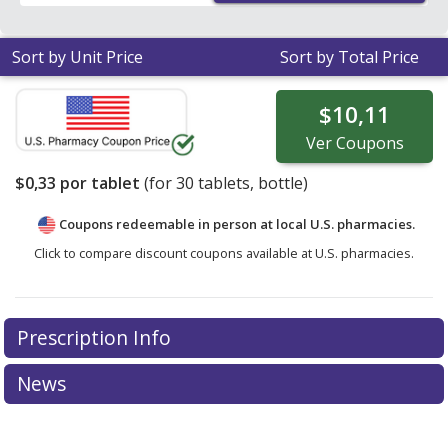
Sort by Unit Price
Sort by Total Price
$10,11
Ver
Coupons
$0,33
por tablet
(for
30
tablets, bottle)
Coupons redeemable in person at local U.S. pharmacies.
Click to compare discount coupons available at U.S. pharmacies.
Prescription Info
News