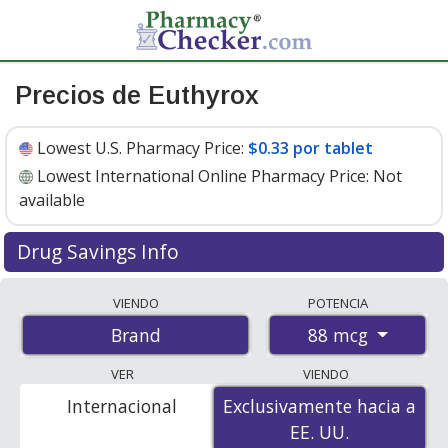
Precios de Euthyrox
Lowest U.S. Pharmacy Price:
$0.33 por tablet
Lowest International Online Pharmacy Price:
Not
available
Drug Savings Info
Euthyrox 88 mcg discount prices at U.S. pharmacies
VIENDO
POTENCIA
start at
$0.33 por tablet
for 30 tablets. You save 56%
88 mcg
Brand
off the average U.S. pharmacy retail price of $0.76 per
tablet for 30 tablets
. Enter your ZIP Code to compare
VER
VIENDO
discount Euthyrox coupon prices in your area.
Internacional
Exclusivamente hacia a
Exclusivamente hacia a
EE. UU.
EE. UU.