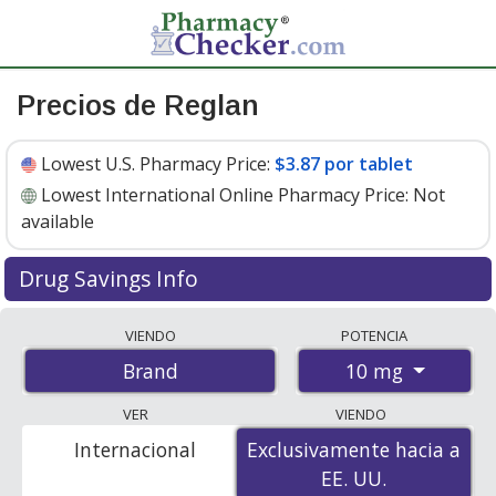
Precios de Reglan
Lowest U.S. Pharmacy Price:
$3.87 por tablet
Lowest International Online Pharmacy Price:
Not
available
Drug Savings Info
Reglan 10 mg discount prices at U.S. pharmacies start
VIENDO
POTENCIA
at
$3.87 por tablet
for 30 tablets. You save 13% off the
10 mg
Brand
average U.S. pharmacy retail price of $4.46 per tablet
for 30 tablets
. Enter your ZIP Code to compare discount
VER
VIENDO
Reglan coupon prices in your area.
Internacional
Exclusivamente hacia a
Exclusivamente hacia a
EE. UU.
EE. UU.