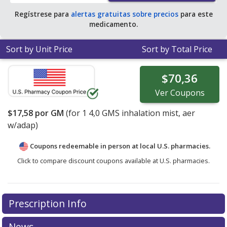
Regístrese para
alertas gratuitas sobre precios
para este
medicamento.
Sort by Unit Price
Sort by Total Price
$70,36
Ver
Coupons
$17,58
por GM
(for
1
4,0 GMS inhalation mist, aer
w/adap)
Coupons redeemable in person at local U.S. pharmacies.
Click to compare discount coupons available at U.S. pharmacies.
Prescription Info
News