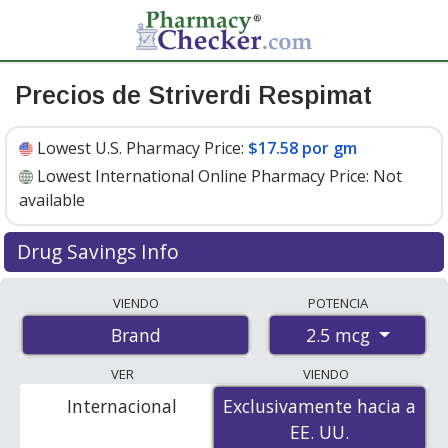
Precios de Striverdi Respimat
Lowest U.S. Pharmacy Price:
$17.58 por gm
Lowest International Online Pharmacy Price:
Not
available
Drug Savings Info
Striverdi respimat 2.5 mcg discount prices at U.S.
VIENDO
POTENCIA
pharmacies start at
$17.58 por gm
for 1 x 4 gms. You
2.5 mcg
Brand
save 76% off the average U.S. pharmacy retail price of
$73.53 for 1 inhalation mist
. Enter your ZIP Code to
VER
VIENDO
compare discount Striverdi Respimat coupon prices in
Internacional
Exclusivamente hacia a
Exclusivamente hacia a
your area.
EE. UU.
EE. UU.