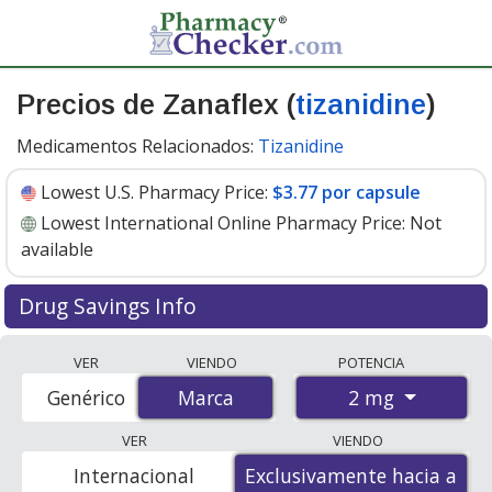
Precios de Zanaflex (
tizanidine
)
Medicamentos Relacionados:
Tizanidine
Lowest U.S. Pharmacy Price:
$3.77 por capsule
Lowest International Online Pharmacy Price:
Not
available
Drug Savings Info
Zanaflex (tizanidine) 2 mg discount prices at U.S.
VER
VIENDO
POTENCIA
pharmacies start at
$3.77 por capsule
for 30 capsules.
2 mg
Genérico
Marca
Marca
You save 13% off the average U.S. pharmacy retail price
of $4.36 per capsule for 30 capsules
. Enter your ZIP
VER
VIENDO
Code to compare discount Zanaflex coupon prices in
Internacional
Exclusivamente hacia a
Exclusivamente hacia a
your area.