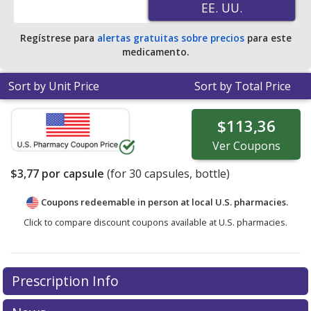
EE. UU.
EE. UU.
Regístrese para
alertas gratuitas sobre precios
para este
medicamento.
Sort by Unit Price
Sort by Total Price
$113,36
Ver
Coupons
$3,77
por capsule
(for
30
capsules, bottle)
Coupons redeemable in person at local U.S. pharmacies.
Click to compare discount coupons available at U.S. pharmacies.
Prescription Info