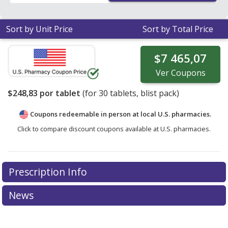
Sort by Unit Price
Sort by Total Price
$7 465,07
Ver
Coupons
$248,83
por tablet
(for
30
tablets, blist pack)
Coupons redeemable in person at local U.S. pharmacies.
Click to compare discount coupons available at U.S. pharmacies.
Prescription Info
News