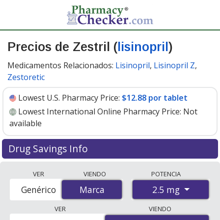
Precios de Zestril (
lisinopril
)
Medicamentos Relacionados:
Lisinopril
,
Lisinopril Z
,
Zestoretic
Lowest U.S. Pharmacy Price:
$12.88 por tablet
Lowest International Online Pharmacy Price:
Not
available
Drug Savings Info
Zestril (lisinopril) 2.5 mg discount prices at U.S.
VER
VIENDO
POTENCIA
pharmacies start at
$12.88 por tablet
for 30 tablets.
2.5 mg
Genérico
Marca
Marca
You save 7% off the average U.S. pharmacy retail price
of $13.95 per tablet for 30 tablets
. Enter your ZIP Code
VER
VIENDO
to compare discount Zestril coupon prices in your area.