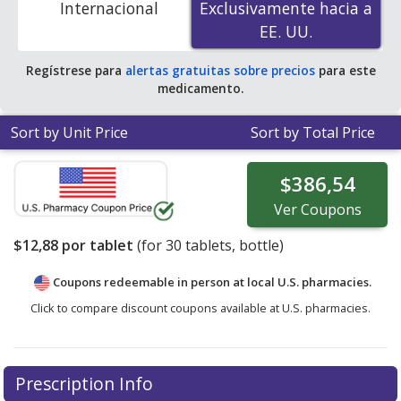
Internacional
Exclusivamente hacia a
Exclusivamente hacia a
EE. UU.
EE. UU.
Regístrese para
alertas gratuitas sobre precios
para este
medicamento.
Sort by Unit Price
Sort by Total Price
$386,54
Ver
Coupons
$12,88
por tablet
(for
30
tablets, bottle)
Coupons redeemable in person at local U.S. pharmacies.
Click to compare discount coupons available at U.S. pharmacies.
Prescription Info