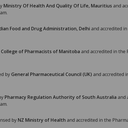
by
Ministry Of Health And Quality Of Life, Mauritius
and ac
ram.
dian Food and Drug Administration, Delhi
and accredited i
y
College of Pharmacists of Manitoba
and accredited in the
ed by
General Pharmaceutical Council (UK)
and accredited i
 by
Pharmacy Regulation Authority of South Australia
and 
ram.
ensed by
NZ Ministry of Health
and accredited in the Pharm