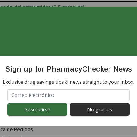
ación del consumidor (0-5 estrellas)
 Comentarios de los Consumidores
/
Agregar su Comentarios
o: Costo y Tiempo
fa de Envío Estándar por Pedido
ero máximo de recetas por orden
mated Shipping Time From Receipt of Order to Final Delivery
mpo de envío expreso estimado
Sign up for PharmacyChecker News
dos de entrega / envío
datos del medicamento y la hoja de uso vienen con medicamentos
Exclusive drug savings tips & news straight to your inbox.
iza envíos a
s Tarifas
fas de dispensación
fa de revisión médica
ica de Pedidos