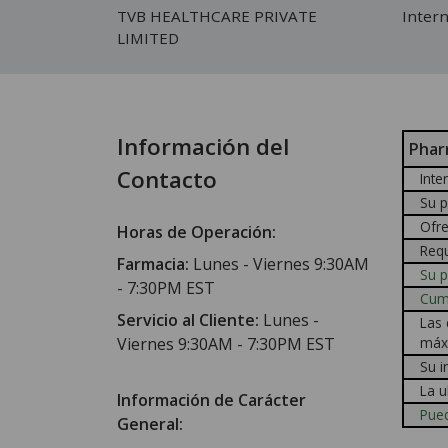
TVB HEALTHCARE PRIVATE
Inter
LIMITED
Información del
Phar
Contacto
Inte
Su p
Ofre
Horas de Operación:
Requ
Farmacia:
Lunes - Viernes 9:30AM
Su p
- 7:30PM EST
Cump
Servicio al Cliente:
Lunes -
Las 
Viernes 9:30AM - 7:30PM EST
máx
Su i
La u
Información de Carácter
Pued
General: