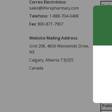
Correo Electrónico:
Evalu
sales@liferxpharmacy.com
Ver
Telefono:
1-888-704-0408
Fax:
800-871-7907
Enví
Tari
Website Mailing Address:
Núm
Unit 208, 4656 Westwinds Drive,
Esti
NE
Tie
Méto
Calgary, Alberta T3J3Z5
Los 
Canada
Real
Otro
Tari
Tari
Polít