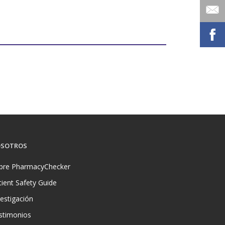
SOTROS
bre PharmacyChecker
tient Safety Guide
vestigación
stimonios