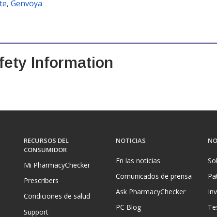
te
,
Genvoya
ety Information
RECURSOS DEL
NOTICIAS
NO
CONSUMIDOR
En las noticias
So
Mi PharmacyChecker
Comunicados de prensa
Pa
Prescribers
Ask PharmacyChecker
In
Condiciones de salud
PC Blog
Te
Support