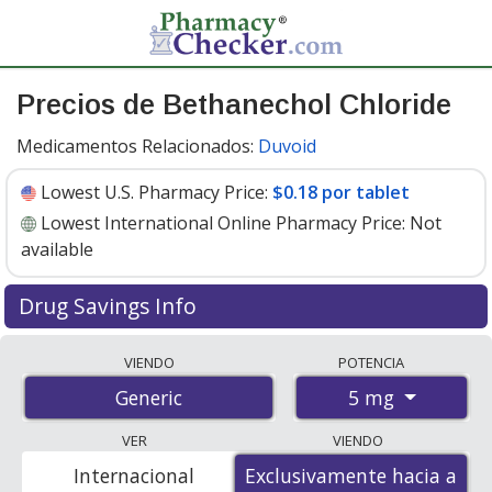
Precios de Bethanechol Chloride
Medicamentos Relacionados:
Duvoid
Lowest U.S. Pharmacy Price:
$0.18 por tablet
Lowest International Online Pharmacy Price:
Not
available
Drug Savings Info
Bethanechol chloride 5 mg discount prices at U.S.
VIENDO
POTENCIA
pharmacies start at
$0.18 por tablet
for 30 tablets. You
5 mg
Generic
save 66% off the average U.S. pharmacy retail price of
$0.53 per tablet for 30 tablets
. Enter your ZIP Code to
VER
VIENDO
compare discount bethanechol chloride coupon prices
Internacional
Exclusivamente hacia a
Exclusivamente hacia a
in your area.