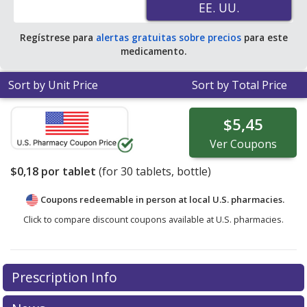
EE. UU.
EE. UU.
Regístrese para
alertas gratuitas sobre precios
para este
medicamento.
Sort by Unit Price
Sort by Total Price
$5,45
Ver
Coupons
$0,18
por tablet
(for
30
tablets, bottle)
Coupons redeemable in person at local U.S. pharmacies.
Click to compare discount coupons available at U.S. pharmacies.
Prescription Info