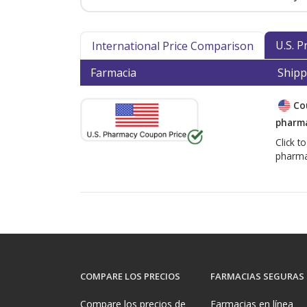
U.S. 
International Price Comparison
Farmacia
Shipp
Co
pharma
Click t
pharma
COMPARE LOS PRECIOS
FARMACIAS SEGURAS
Compare los precios de
Farmacias en línea