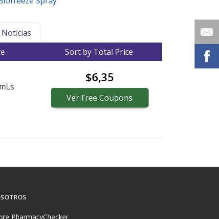
Biofreeze Spray
Noticias
ce
Sort by Total Price
$6,35
 mLs
Ver
Free
Coupons
SOTROS
bre PharmacyChecker