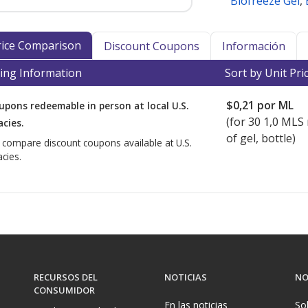
Biofreeze Gel
,
Price Comparison
Discount Coupons
Información
ing Information
Sort by Unit Pri
$0,21
por ML
upons redeemable in person at local U.S.
(for
30
1,0 MLS
cies.
of gel, bottle)
o compare discount coupons available at U.S.
cies.
RECURSOS DEL
NOTICIAS
NO
CONSUMIDOR
En las noticias
So