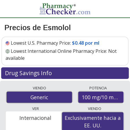
Precios de Esmolol
Lowest U.S. Pharmacy Price:
$0.48 por ml
Lowest International Online Pharmacy Price:
Not
available
Drug Savings Info
Generic brevibloc (esmolol) 100 mg/10 ml discount
VIENDO
POTENCIA
prices at U.S. pharmacies start at
$0.48 por ml
for 1 x 10
100 mg/10 mL
Generic
mls. You save 82% off the average U.S. pharmacy retail
price of $2.68 for 1 vial
. Enter your ZIP Code to compare
VER
VIENDO
discount generic Brevibloc (esmolol) coupon prices in
Internacional
Exclusivamente hacia a
Exclusivamente hacia a
your area.
EE. UU.
EE. UU.