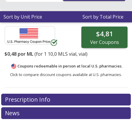
Sort by Unit Price
Sort by Total Price
$4,81
Ver
Coupons
$0,48
por ML
(for
1
10,0 MLS vial, vial)
Coupons redeemable in person at local U.S. pharmacies.
Click to compare discount coupons available at U.S. pharmacies.
Prescription Info
News