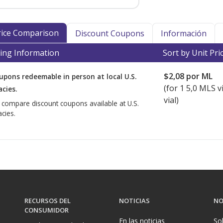
Price Comparison
Discount Coupons
Información
ing Information
Sort by Unit Pri
$2,08
por ML
upons redeemable in person at local U.S.
(for
1
5,0 MLS vi
cies.
vial)
o compare discount coupons available at U.S.
cies.
RECURSOS DEL
NOTICIAS
NO
CONSUMIDOR
En las noticias
So