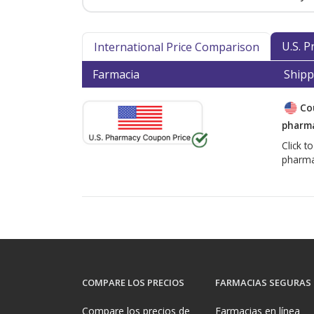
U.S. 
International Price Comparison
Farmacia
Shipp
Co
pharma
Click t
pharma
COMPARE LOS PRECIOS
FARMACIAS SEGURAS
Compare los precios de
Farmacias en línea