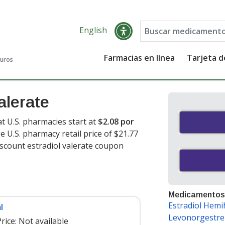
English
Farmacias en línea
Tarjeta 
guros
alerate
at U.S. pharmacies start at
$2.08 por
e U.S. pharmacy retail price of $21.77
iscount estradiol valerate coupon
Medicamentos
Estradiol Hemi
l
Levonorgestre
rice:
Not available