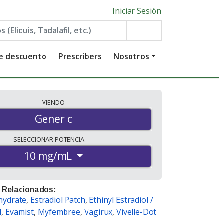
Iniciar Sesión
de descuento
Prescribers
Nosotros
VIENDO
Generic
SELECCIONAR
POTENCIA
10 mg/mL
 Relacionados:
hydrate
,
Estradiol Patch
,
Ethinyl Estradiol /
l
,
Evamist
,
Myfembree
,
Vagirux
,
Vivelle-Dot