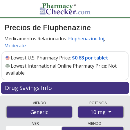
Precios de Fluphenazine
Medicamentos Relacionados:
Fluphenazine Inj
,
Modecate
Lowest U.S. Pharmacy Price:
$0.68 por tablet
Lowest International Online Pharmacy Price:
Not
available
Drug Savings Info
Fluphenazine 10 mg discount prices at U.S. pharmacies
VIENDO
POTENCIA
start at
$0.68 por tablet
for 30 tablets. You save 43%
10 mg
Generic
off the average U.S. pharmacy retail price of $1.21 per
tablet for 30 tablets
. Enter your ZIP Code to compare
VER
VIENDO
discount fluphenazine coupon prices in your area.