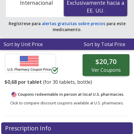
Internacional
Exclusivamente hacia a
Exclusivamente hacia a
EE. UU.
EE. UU.
Regístrese para
alertas gratuitas sobre precios
para este
medicamento.
Sort by Unit Price
Sort by Total Price
$20,70
Ver
Coupons
$0,68
por tablet
(for
30
tablets, bottle)
Coupons redeemable in person at local U.S. pharmacies.
Click to compare discount coupons available at U.S. pharmacies.
Prescription Info