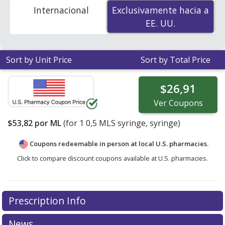
ZIP Code to compare discount generic Arixtra
Internacional
Exclusivamente hacia a
Exclusivamente hacia a
(fondaparinux sodium) coupon prices in your area.
EE. UU.
EE. UU.
Sort by Unit Price
Sort by Total Price
$26,91
Ver
Coupons
$53,82
por ML
(for
1
0,5 MLS syringe, syringe)
Coupons redeemable in person at local U.S. pharmacies.
Click to compare discount coupons available at U.S. pharmacies.
Prescription Info
News