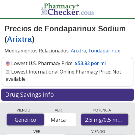
Precios de Fondaparinux Sodium
(
Arixtra
)
Medicamentos Relacionados:
Arixtra
,
Fondaparinux
Lowest U.S. Pharmacy Price:
$53.82 por ml
Lowest International Online Pharmacy Price:
Not
available
Drug Savings Info
Generic arixtra (fondaparinux sodium) 2.5 mg/0.5 mg
VIENDO
VER
POTENCIA
discount prices at U.S. pharmacies start at
$53.82 por
2.5 mg/0.5 mg
Genérico
Genérico
Marca
ml
for 1 x 0.5 mls. You save 18% off the average U.S.
pharmacy retail price of $66.44 for 1 syringe
. Enter your
VER
VIENDO