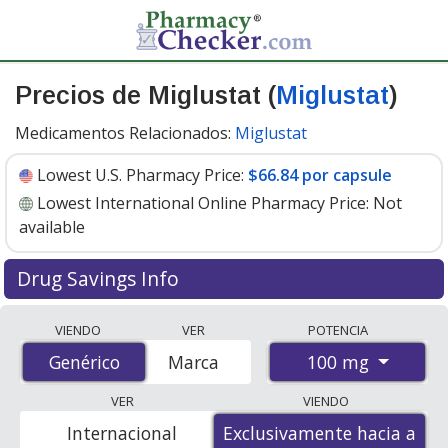
Precios de Miglustat (
Miglustat
)
Medicamentos Relacionados:
Miglustat
Lowest U.S. Pharmacy Price:
$66.84 por capsule
Lowest International Online Pharmacy Price:
Not
available
Drug Savings Info
Generic miglustat (miglustat) 100 mg discount prices at
VIENDO
VER
POTENCIA
U.S. pharmacies start at
$66.84 por capsule
for 30
100 mg
Genérico
Genérico
Marca
capsules. You save 65% off the average U.S. pharmacy
retail price of $193.07 per capsule for 30 capsules
. Enter
VER
VIENDO
your ZIP Code to compare discount generic Miglustat
Internacional
Exclusivamente hacia a
Exclusivamente hacia a
(miglustat) coupon prices in your area.