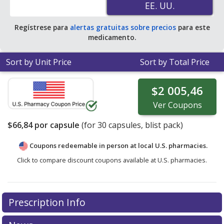
EE. UU.
EE. UU.
Regístrese para
alertas gratuitas sobre precios
para este
medicamento.
Sort by Unit Price
Sort by Total Price
$2 005,46
Ver
Coupons
$66,84
por capsule
(for
30
capsules, blist pack)
Coupons redeemable in person at local U.S. pharmacies.
Click to compare discount coupons available at U.S. pharmacies.
Prescription Info