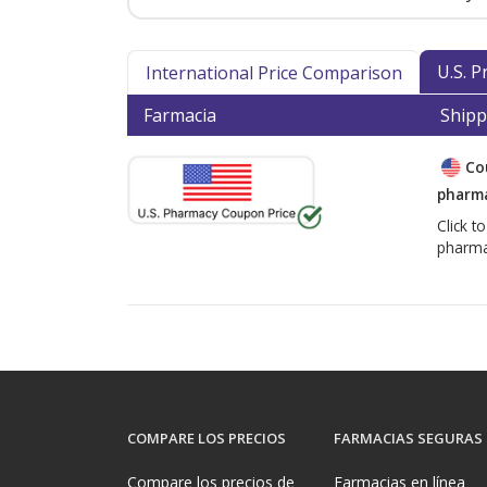
U.S. 
International Price Comparison
Farmacia
Shipp
Co
pharma
Click t
pharma
COMPARE LOS PRECIOS
FARMACIAS SEGURAS
Compare los precios de
Farmacias en línea