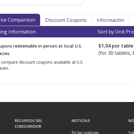
Price Comparison
Discount Coupons
Información
ing Information
Sort by Unit Pri
$1,04
por table
upons redeemable in person at local U.S.
(for
30
tablets, 
cies.
o compare discount coupons available at U.S.
cies.
RECURSOS DEL
NOTICIAS
NO
CONSUMIDOR
En las noticias
So