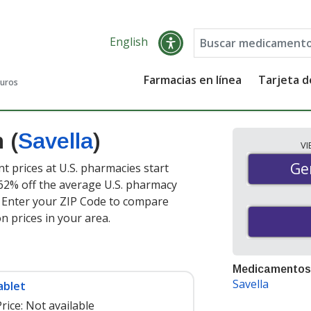
English
Farmacias en línea
Tarjeta 
guros
 (
Savella
)
V
Gen
Ge
nt prices at U.S. pharmacies start
 62% off the average U.S. pharmacy
. Enter your ZIP Code to compare
n prices in your area.
Medicamentos
Savella
ablet
rice:
Not available