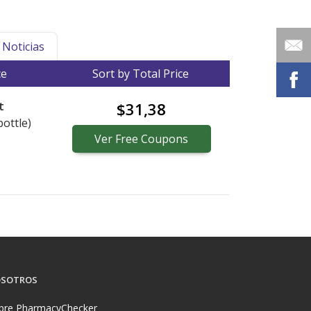
Noticias
ce
Sort by Total Price
t
$31,38
bottle)
Ver
Free
Coupons
SOTROS
bre PharmacyChecker