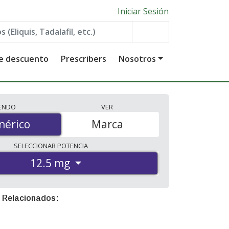
Iniciar Sesión
de descuento
Prescribers
Nosotros
IENDO
VER
érico
nérico
Marca
SELECCIONAR
POTENCIA
12.5 mg
 Relacionados: