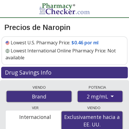
Precios de Naropin
Lowest U.S. Pharmacy Price:
$0.46 por ml
Lowest International Online Pharmacy Price:
Not
available
Drug Savings Info
Naropin 2 mg/ml discount prices at U.S. pharmacies
VIENDO
POTENCIA
start at
$0.46 por ml
for 1 x 10 mls. You save 77% off
2 mg/mL
Brand
the average U.S. pharmacy retail price of $2.02 for 1
ampule
. Enter your ZIP Code to compare discount
VER
VIENDO
Naropin coupon prices in your area.
Internacional
Exclusivamente hacia a
Exclusivamente hacia a
EE. UU.
EE. UU.