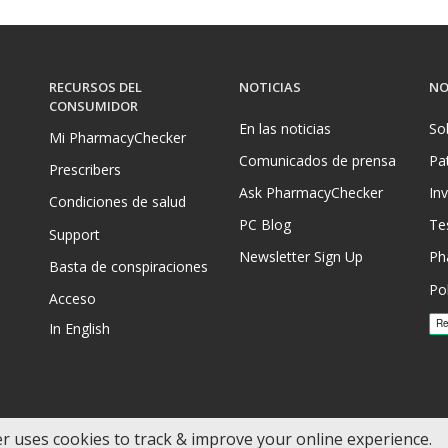
RECURSOS DEL
NOTICIAS
NO
CONSUMIDOR
En las noticias
So
Mi PharmacyChecker
Comunicados de prensa
Pa
Prescribers
Ask PharmacyChecker
In
Condiciones de salud
PC Blog
Te
Support
Newsletter Sign Up
Ph
Basta de conspiraciones
Pol
Acceso
In English
los derechos reservados.
 PharmacyChecker.com, LLC.