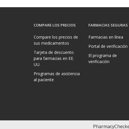
COMPARE LOS PRECIOS
FARMACIAS SEGURAS
Compare los precios de
Farmacias en línea
sus medicamentos
Portal de verificación
Tarjeta de descuento
El programa de
para farmacias en EE.
verificación
UU.
Programas de asistencia
al paciente
Copyright 2026, PharmacyChecker.com LLC. Todos 
PharmacyChecker.com es una marca registrada de