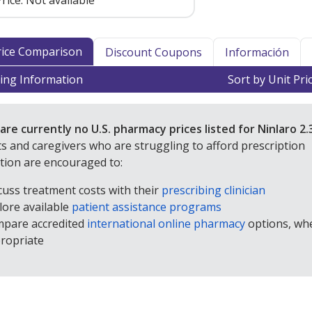
rice:
Not available
Price Comparison
Discount Coupons
Información
ing Information
Sort by Unit Pri
are currently no U.S. pharmacy prices listed for Ninlaro 2.
ts and caregivers who are struggling to afford prescription
tion are encouraged to:
cuss treatment costs with their
prescribing clinician
lore available
patient assistance programs
pare accredited
international online pharmacy
options, wh
ropriate