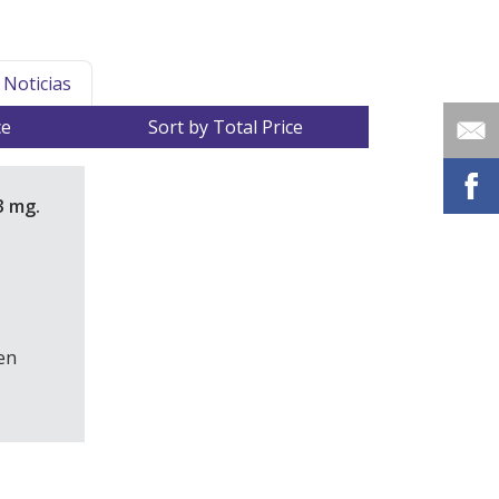
Noticias
ce
Sort by Total Price
3 mg.
en