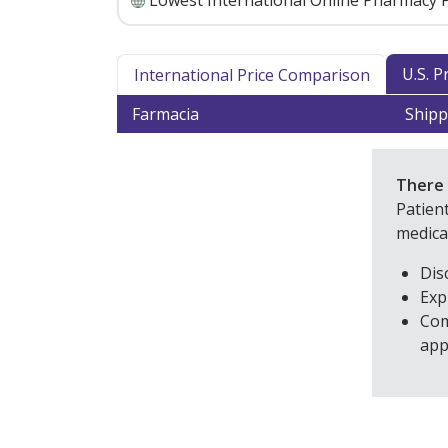
Lowest International Online Pharmacy P
U.S. 
International Price Comparison
Farmacia
Shipp
There 
Patien
medica
Dis
Exp
Com
app