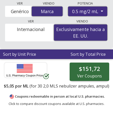
Pulmicort respules (budesonide) 0.5 mg/2 ml discount
VER
VIENDO
POTENCIA
prices at U.S. pharmacies start at
$5.05 por ml
for 30 x 2
0.5 mg/2 mL
Genérico
Marca
Marca
mls. You save 7% off the average U.S. pharmacy retail
price of $5.44 per nebulizer ampule for 30 mls
. Enter
VER
VIENDO
your ZIP Code to compare discount Pulmicort Respules
Internacional
Exclusivamente hacia a
Exclusivamente hacia a
coupon prices in your area.
EE. UU.
EE. UU.
Sort by Unit Price
Sort by Total Price
$151,72
Ver
Coupons
$5,05
por ML
(for
30
2,0 MLS nebulizer ampules, ampul)
Coupons redeemable in person at local U.S. pharmacies.
Click to compare discount coupons available at U.S. pharmacies.