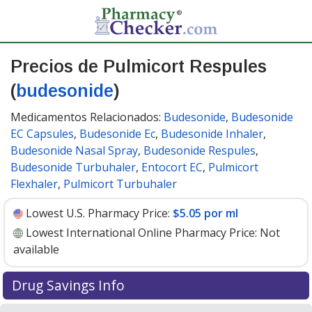
Precios de Pulmicort Respules
(
budesonide
)
Medicamentos Relacionados:
Budesonide
,
Budesonide
EC Capsules
,
Budesonide Ec
,
Budesonide Inhaler
,
Budesonide Nasal Spray
,
Budesonide Respules
,
Budesonide Turbuhaler
,
Entocort EC
,
Pulmicort
Flexhaler
,
Pulmicort Turbuhaler
Lowest U.S. Pharmacy Price:
$5.05 por ml
Lowest International Online Pharmacy Price:
Not
available
Drug Savings Info