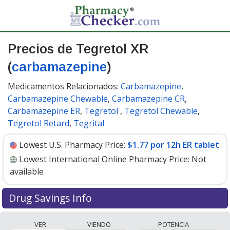
Precios de Tegretol XR
(
carbamazepine
)
Medicamentos Relacionados:
Carbamazepine
,
Carbamazepine Chewable
,
Carbamazepine CR
,
Carbamazepine ER
,
Tegretol
,
Tegretol Chewable
,
Tegretol Retard
,
Tegrital
Lowest U.S. Pharmacy Price:
$1.77 por 12h ER tablet
Lowest International Online Pharmacy Price:
Not
available
Drug Savings Info
Tegretol xr (carbamazepine) 100 mg discount prices at
VER
VIENDO
POTENCIA