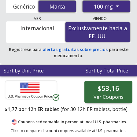
U.S. pharmacies start at
$1.77 por 12h ER tablet
for 30
100 mg
Genérico
Marca
Marca
12h ER tablets. You save 20% off the average U.S.
pharmacy retail price of $2.22 per 12h ER tablet for 30
VER
VIENDO
12h ER tablets
. Enter your ZIP Code to compare
Internacional
Exclusivamente hacia a
Exclusivamente hacia a
discount Tegretol Xr coupon prices in your area.
EE. UU.
EE. UU.
Regístrese para
alertas gratuitas sobre precios
para este
medicamento.
Sort by Unit Price
Sort by Total Price
$53,16
Ver
Coupons
$1,77
por 12h ER tablet
(for
30
12h ER tablets, bottle)
Coupons redeemable in person at local U.S. pharmacies.
Click to compare discount coupons available at U.S. pharmacies.