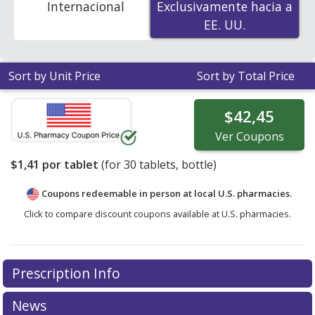
Internacional
Exclusivamente hacia a
Exclusivamente hacia a
EE. UU.
EE. UU.
Sort by Unit Price
Sort by Total Price
$42,45
Ver
Coupons
$1,41
por tablet
(for
30
tablets, bottle)
Coupons redeemable in person at local U.S. pharmacies.
Click to compare discount coupons available at U.S. pharmacies.
Prescription Info
News