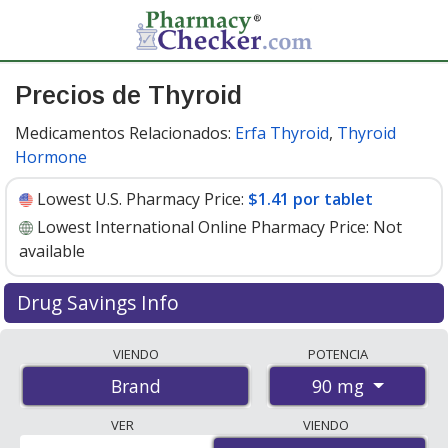
Precios de Thyroid
Medicamentos Relacionados:
Erfa Thyroid
,
Thyroid
Hormone
Lowest U.S. Pharmacy Price:
$1.41 por tablet
Lowest International Online Pharmacy Price:
Not
available
Drug Savings Info
Thyroid (brand) (thyroid) 90 mg discount prices at U.S.
VIENDO
POTENCIA
pharmacies start at
$1.41 por tablet
for 30 tablets. You
90 mg
Brand
save 25% off the average U.S. pharmacy retail price of
$1.88 per tablet for 30 tablets
. Enter your ZIP Code to
VER
VIENDO
compare discount Thyroid coupon prices in your area.