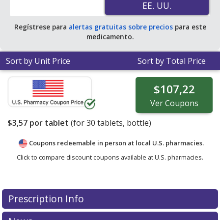
EE. UU.
EE. UU.
Regístrese para
alertas gratuitas sobre precios
para este
medicamento.
Sort by Unit Price
Sort by Total Price
$107,22
Ver
Coupons
$3,57
por tablet
(for
30
tablets, bottle)
Coupons redeemable in person at local U.S. pharmacies.
Click to compare discount coupons available at U.S. pharmacies.
Prescription Info