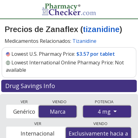
Precios de Zanaflex (
tizanidine
)
Medicamentos Relacionados:
Tizanidine
Lowest U.S. Pharmacy Price:
$3.57 por tablet
Lowest International Online Pharmacy Price:
Not
available
Drug Savings Info
Zanaflex (tizanidine) 4 mg discount prices at U.S.
VER
VIENDO
POTENCIA
pharmacies start at
$3.57 por tablet
for 30 tablets. You
4 mg
Genérico
Marca
Marca
save 13% off the average U.S. pharmacy retail price of
$4.15 per tablet for 30 tablets
. Enter your ZIP Code to
VER
VIENDO
compare discount Zanaflex coupon prices in your area.
Internacional
Exclusivamente hacia a
Exclusivamente hacia a