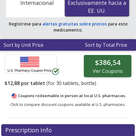
Internacional
Exclusivamente hacia a
Exclusivamente hacia a
EE. UU.
EE. UU.
Regístrese para
alertas gratuitas sobre precios
para este
medicamento.
Sort by Unit Price
Sort by Total Price
$386,54
Ver
Coupons
$12,88
por tablet
(for
30
tablets, bottle)
Coupons redeemable in person at local U.S. pharmacies.
Click to compare discount coupons available at U.S. pharmacies.
Prescription Info