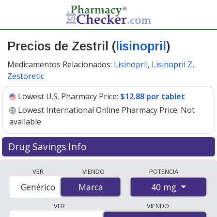
Precios de Zestril (
lisinopril
)
Medicamentos Relacionados:
Lisinopril
,
Lisinopril Z
,
Zestoretic
Lowest U.S. Pharmacy Price:
$12.88 por tablet
Lowest International Online Pharmacy Price:
Not
available
Drug Savings Info
Zestril (lisinopril) 40 mg discount prices at U.S.
VER
VIENDO
POTENCIA
pharmacies start at
$12.88 por tablet
for 30 tablets.
40 mg
Genérico
Marca
Marca
You save 7% off the average U.S. pharmacy retail price
of $14.00 per tablet for 30 tablets
. Enter your ZIP Code
VER
VIENDO
to compare discount Zestril coupon prices in your area.