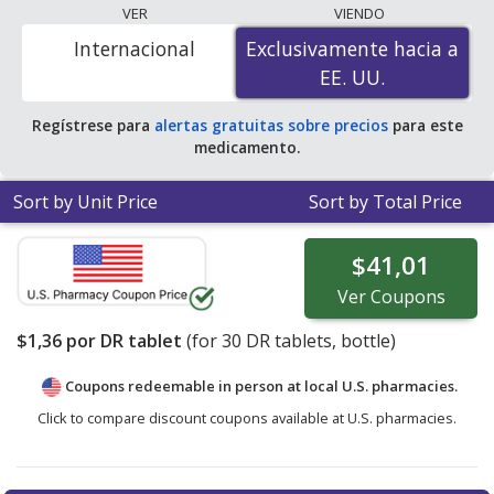
pharmacy retail price of $4.14 per DR tablet for 30 DR
VER
VIENDO
tablets
. Enter your ZIP Code to compare discount
Internacional
Exclusivamente hacia a
Exclusivamente hacia a
generic Periostat (doxycycline hyclate) coupon prices in
EE. UU.
EE. UU.
your area.
Regístrese para
alertas gratuitas sobre precios
para este
medicamento.
Sort by Unit Price
Sort by Total Price
$41,01
Ver
Coupons
$1,36
por DR tablet
(for
30
DR tablets, bottle)
Coupons redeemable in person at local U.S. pharmacies.
Click to compare discount coupons available at U.S. pharmacies.