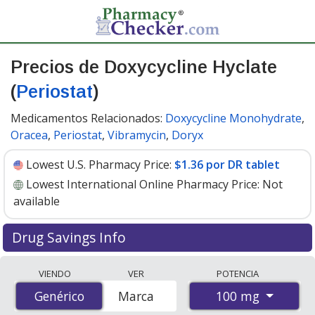
Precios de Doxycycline Hyclate
(
Periostat
)
Medicamentos Relacionados:
Doxycycline Monohydrate
,
Oracea
,
Periostat
,
Vibramycin
,
Doryx
Lowest U.S. Pharmacy Price:
$1.36 por DR tablet
Lowest International Online Pharmacy Price:
Not
available
Drug Savings Info
Generic periostat (doxycycline hyclate) 100 mg discount
VIENDO
VER
POTENCIA
prices at U.S. pharmacies start at
$1.36 por DR tablet
100 mg
Genérico
Genérico
Marca
for 30 DR tablets. You save 67% off the average U.S.