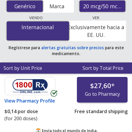
prices from accredited international online pharmacies,
20 mcg/50 mcg
Genérico
Genérico
Marca
U.S. mail-order pharmacies, and discount coupon
programs. The lowest available price for generic
VIENDO
VER
Atrovent (ipratropium bromide) 20 mcg/50 mcg is
$0.07
Internacional
Internacional
Exclusivamente hacia a
per dose
for 600 doses at PharmacyChecker-accredited
EE. UU.
online pharmacies.
Regístrese para
alertas gratuitas sobre precios
para este
medicamento.
Sort by Unit Price
Sort by Total Price
$27,60
*
Go to Pharmacy
View
Pharmacy Profile
$0,14
por dose
Free standard shipping
(for 200 doses)
Envía todo el mundo de
India.