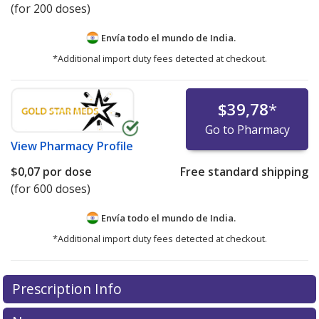
(for 200 doses)
Envía todo el mundo de
India.
*Additional import duty fees detected at checkout.
$39,78
*
Go to Pharmacy
View
Pharmacy Profile
$0,07
por dose
Free standard shipping
(for 600 doses)
Envía todo el mundo de
India.
*Additional import duty fees detected at checkout.
There are currently no discount coupons listed
Prescription Info
for this medication .
Compare U.S. pharmacy prices
or
explore
international online pharmacy
options.