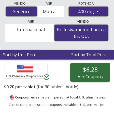
Generic magnesium glucoheptonate (magnesium) 400
VIENDO
VER
POTENCIA
mg discount prices at U.S. pharmacies start at
$0.20 por
400 mg
Genérico
Genérico
Marca
tablet
for 30 tablets. You save 35% off the average U.S.
pharmacy retail price of $0.31 per tablet for 30 tablets
.
VER
VIENDO
Enter your ZIP Code to compare discount generic
Internacional
Exclusivamente hacia a
Exclusivamente hacia a
MAGNESIUM GLUCOHEPTONATE (magnesium) coupon
EE. UU.
EE. UU.
prices in your area.
Sort by Unit Price
Sort by Total Price
$6,28
Ver
Coupons
$0,20
por tablet
(for
30
tablets, bottle)
Coupons redeemable in person at local U.S. pharmacies.
Click to compare discount coupons available at U.S. pharmacies.