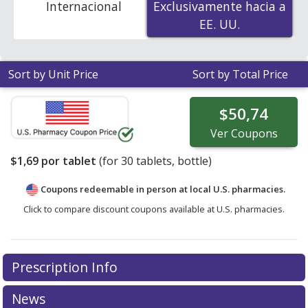
Internacional
Exclusivamente hacia a
Exclusivamente hacia a
EE. UU.
EE. UU.
Sort by Unit Price
Sort by Total Price
$50,74
Ver
Coupons
$1,69
por tablet
(for
30
tablets, bottle)
Coupons redeemable in person at local U.S. pharmacies.
Click to compare discount coupons available at U.S. pharmacies.
Prescription Info
News