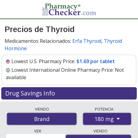
Precios de Thyroid
Medicamentos Relacionados:
Erfa Thyroid
,
Thyroid
Hormone
Lowest U.S. Pharmacy Price:
$1.69 por tablet
Lowest International Online Pharmacy Price:
Not
available
Drug Savings Info
Thyroid (brand) (thyroid) 180 mg discount prices at U.S.
VIENDO
POTENCIA
pharmacies start at
$1.69 por tablet
for 30 tablets. You
180 mg
Brand
save 21% off the average U.S. pharmacy retail price of
$2.15 per tablet for 30 tablets
. Enter your ZIP Code to
VER
VIENDO
compare discount Thyroid coupon prices in your area.