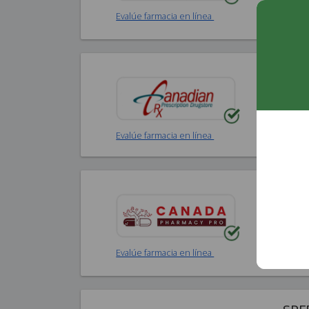
Evalúe farmacia en línea
Can
Reali
Worl
Evalúe farmacia en línea
Can
Reali
Worl
Evalúe farmacia en línea