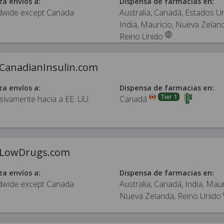
za envíos a:
Dispensa de farmacias en:
dwide except Canada
Australia, Canadá, Estados U
India, Mauricio, Nueva Zelan
Reino Unido
CanadianInsulin.com
za envíos a:
Dispensa de farmacias en:
Tier 1
sivamente hacia a EE. UU.
Canadá
LowDrugs.com
za envíos a:
Dispensa de farmacias en:
dwide except Canada
Australia, Canadá, India, Maur
Nueva Zelanda, Reino Unido