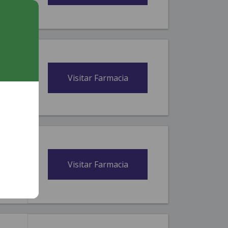
da,
Visitar Farmacia
icio,
Visitar Farmacia
nidos,
da,