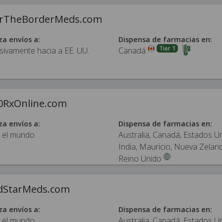
rTheBorderMeds.com
za envíos a:
Dispensa de farmacias en:
Tier 1
sivamente hacia a EE. UU.
Canadá
0RxOnline.com
za envíos a:
Dispensa de farmacias en:
 el mundo
Australia, Canadá, Estados U
India, Mauricio, Nueva Zelan
Reino Unido
dStarMeds.com
za envíos a:
Dispensa de farmacias en:
 el mundo
Australia, Canadá, Estados U