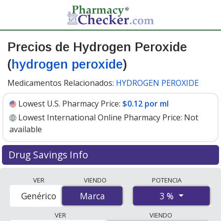
Precios de Hydrogen Peroxide
(
hydrogen peroxide
)
Medicamentos Relacionados:
HYDROGEN PEROXIDE
Lowest U.S. Pharmacy Price:
$0.12 por ml
Lowest International Online Pharmacy Price:
Not
available
Drug Savings Info
Hydrogen peroxide (hydrogen peroxide) 3 % discount
VER
VIENDO
POTENCIA
prices at U.S. pharmacies start at
$0.12 por ml
for 30 x 1
3 %
Genérico
Marca
Marca
mls. You save 4% off the average U.S. pharmacy retail
price of $0.13 per solution for 30 mls
. Enter your ZIP
VER
VIENDO