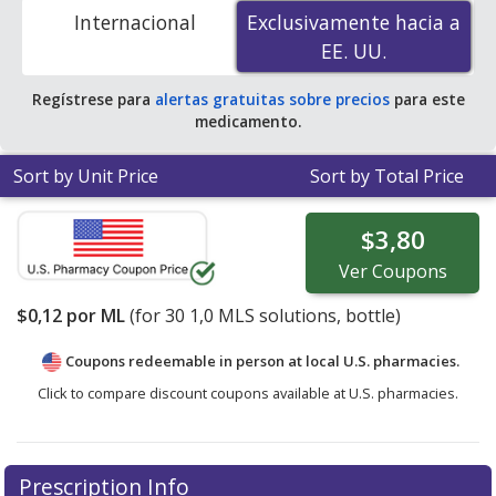
Code to compare discount Hydrogen Peroxide coupon
Internacional
Exclusivamente hacia a
Exclusivamente hacia a
prices in your area.
EE. UU.
EE. UU.
Regístrese para
alertas gratuitas sobre precios
para este
medicamento.
Sort by Unit Price
Sort by Total Price
$3,80
Ver
Coupons
$0,12
por ML
(for
30
1,0 MLS solutions, bottle)
Coupons redeemable in person at local U.S. pharmacies.
Click to compare discount coupons available at U.S. pharmacies.
Prescription Info