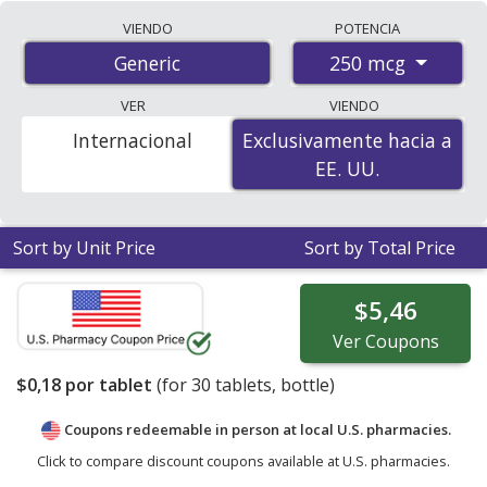
Vitamin d3 250 mcg discount prices at U.S. pharmacies
VIENDO
POTENCIA
start at
$0.18 por tablet
for 30 tablets. You save 35%
250 mcg
Generic
off the average U.S. pharmacy retail price of $0.28 per
tablet for 30 tablets
. Enter your ZIP Code to compare
VER
VIENDO
discount vitamin d3 coupon prices in your area.
Internacional
Exclusivamente hacia a
Exclusivamente hacia a
EE. UU.
EE. UU.
Sort by Unit Price
Sort by Total Price
$5,46
Ver
Coupons
$0,18
por tablet
(for
30
tablets, bottle)
Coupons redeemable in person at local U.S. pharmacies.
Click to compare discount coupons available at U.S. pharmacies.