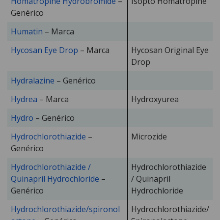
Homatropine Hydrobromide
–
Isopto Homatropine
Genérico
Humatin
– Marca
Hycosan Eye Drop
– Marca
Hycosan Original Eye
Drop
Hydralazine
– Genérico
Hydrea
– Marca
Hydroxyurea
Hydro
– Genérico
Hydrochlorothiazide
–
Microzide
Genérico
Hydrochlorothiazide /
Hydrochlorothiazide
Quinapril Hydrochloride
–
/ Quinapril
Genérico
Hydrochloride
Hydrochlorothiazide/spironol
Hydrochlorothiazide/