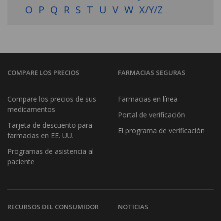
O
P
Q
R
S
T
U
V
W
X/Y/Z
COMPARE LOS PRECIOS
FARMACIAS SEGURAS
Compare los precios de sus
Farmacias en línea
medicamentos
Portal de verificación
Tarjeta de descuento para
El programa de verificación
farmacias en EE. UU.
Programas de asistencia al
paciente
RECURSOS DEL CONSUMIDOR
NOTICIAS