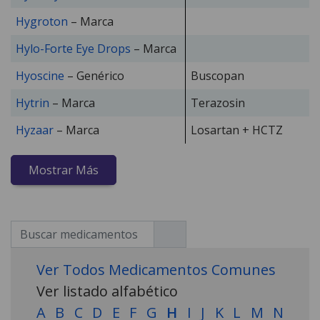
Hygroton
– Marca
Hylo-Forte Eye Drops
– Marca
Hyoscine
– Genérico
Buscopan
Hytrin
– Marca
Terazosin
Hyzaar
– Marca
Losartan + HCTZ
Mostrar Más
Ver Todos Medicamentos Comunes
Ver listado alfabético
A
B
C
D
E
F
G
H
I
J
K
L
M
N