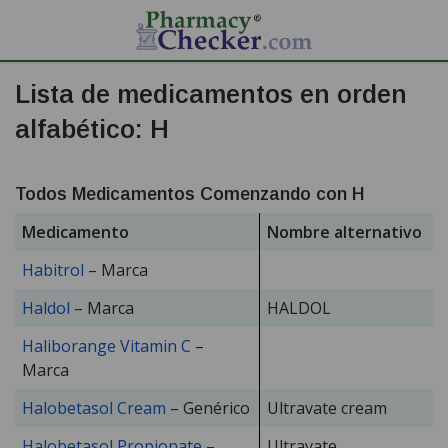
Lista de medicamentos en orden
alfabético: H
Todos Medicamentos Comenzando con H
Medicamento
Nombre alternativo
Habitrol
– Marca
Haldol
– Marca
HALDOL
Haliborange Vitamin C
–
Marca
Halobetasol Cream
– Genérico
Ultravate cream
Halobetasol Propionate
–
Ultravate